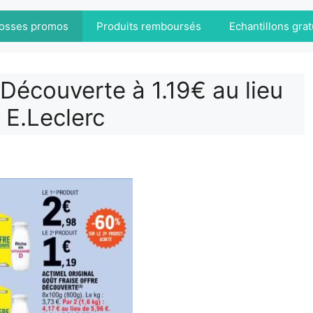
osses promos
Produits remboursés
Echantillons grat
 Découverte à 1.19€ au lieu
 E.Leclerc