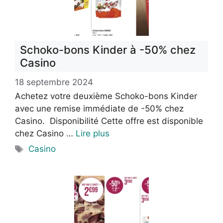
Schoko-bons Kinder à -50% chez
Casino
18 septembre 2024
Achetez votre deuxième Schoko-bons Kinder
avec une remise immédiate de -50% chez
Casino. Disponibilité Cette offre est disponible
chez Casino …
Lire plus
Étiquettes
Casino