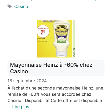
Étiquettes
Casino
Mayonnaise Heinz à -60% chez
Casino
18 septembre 2024
À l’achat d’une seconde mayonnaise Heinz, une
remise de -60% vous sera accordée chez
Casino. Disponibilité Cette offre est disponible
…
Lire plus