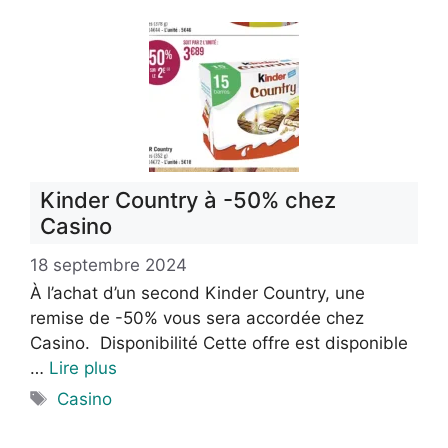
Kinder Country à -50% chez
Casino
18 septembre 2024
À l’achat d’un second Kinder Country, une
remise de -50% vous sera accordée chez
Casino. Disponibilité Cette offre est disponible
…
Lire plus
Étiquettes
Casino