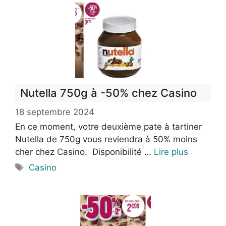
Nutella 750g à -50% chez Casino
18 septembre 2024
En ce moment, votre deuxième pate à tartiner
Nutella de 750g vous reviendra à 50% moins
cher chez Casino. Disponibilité …
Lire plus
Étiquettes
Casino