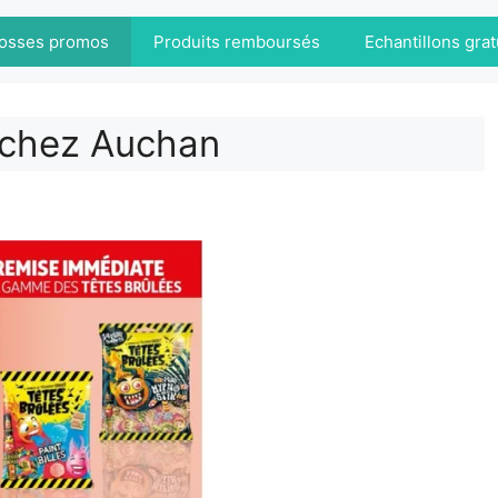
osses promos
Produits remboursés
Echantillons grat
 chez Auchan