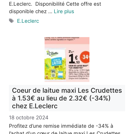
E.Leclerc. Disponibilité Cette offre est
disponible chez …
Lire plus
Étiquettes
E.Leclerc
Coeur de laitue maxi Les Crudettes
à 1.53€ au lieu de 2.32€ (-34%)
chez E.Leclerc
18 octobre 2024
Profitez d’une remise immédiate de -34% à
l’achat d’un cœur de laitue maxi Les Crudettes