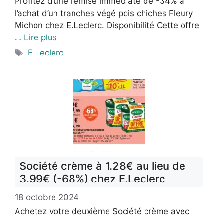
Profitez d’une remise immédiate de -34% à
l’achat d’un tranches végé pois chiches Fleury
Michon chez E.Leclerc. Disponibilité Cette offre
…
Lire plus
Étiquettes
E.Leclerc
Société crème à 1.28€ au lieu de
3.99€ (-68%) chez E.Leclerc
18 octobre 2024
Achetez votre deuxième Société crème avec