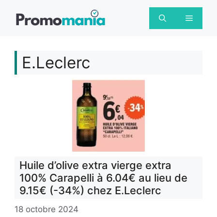
Aller
au
Menu
contenu
E.Leclerc
Huile d’olive extra vierge extra
100% Carapelli à 6.04€ au lieu de
9.15€ (-34%) chez E.Leclerc
18 octobre 2024