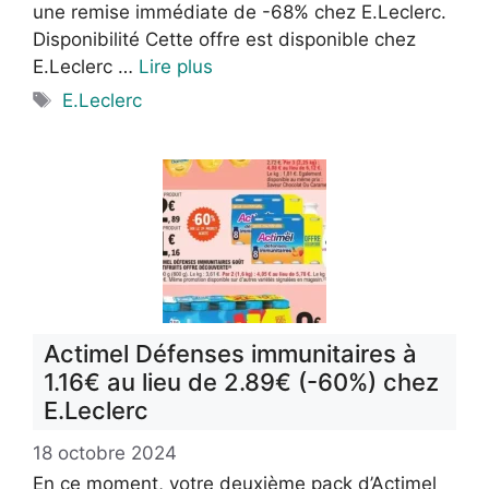
une remise immédiate de -68% chez E.Leclerc.
Disponibilité Cette offre est disponible chez
E.Leclerc …
Lire plus
Étiquettes
E.Leclerc
Actimel Défenses immunitaires à
1.16€ au lieu de 2.89€ (-60%) chez
E.Leclerc
18 octobre 2024
En ce moment, votre deuxième pack d’Actimel