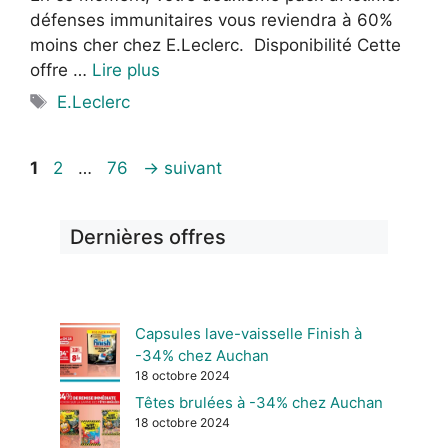
défenses immunitaires vous reviendra à 60%
moins cher chez E.Leclerc. Disponibilité Cette
offre …
Lire plus
Étiquettes
E.Leclerc
Page
Page
Page
1
2
…
76
→
suivant
Dernières offres
Capsules lave-vaisselle Finish à
-34% chez Auchan
18 octobre 2024
Têtes brulées à -34% chez Auchan
18 octobre 2024