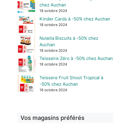
chez Auchan
18 octobre 2024
Kinder Cards à -50% chez Auchan
18 octobre 2024
Nutella Biscuits à -50% chez
Auchan
18 octobre 2024
Teisseire Zéro à -50% chez Auchan
18 octobre 2024
Teissere Fruit Shoot Tropical à
-50% chez Auchan
18 octobre 2024
Vos magasins préférés