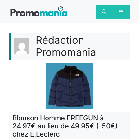
Aller
au
Menu
contenu
Rédaction
Promomania
Blouson Homme FREEGUN à
24.97€ au lieu de 49.95€ (-50€)
chez E.Leclerc