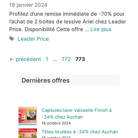
19 janvier 2024
Profitez d’une remise immédiate de -70% pour
l’achat de 2 boites de lessive Ariel chez Leader
Price. Disponibilité Cette offre …
Lire plus
Étiquettes
Leader Price
Page
Page
Page
←
précédent
1
…
772
773
Dernières offres
Capsules lave-vaisselle Finish à
-34% chez Auchan
18 octobre 2024
Têtes brulées à -34% chez Auchan
18 octobre 2024