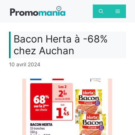
Aller
au
Menu
contenu
Bacon Herta à -68%
chez Auchan
10 avril 2024