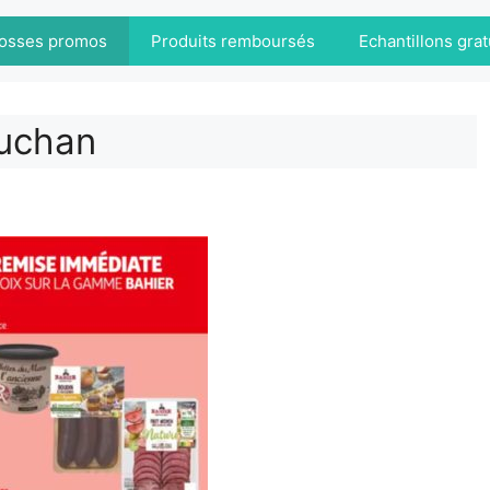
osses promos
Produits remboursés
Echantillons grat
Auchan