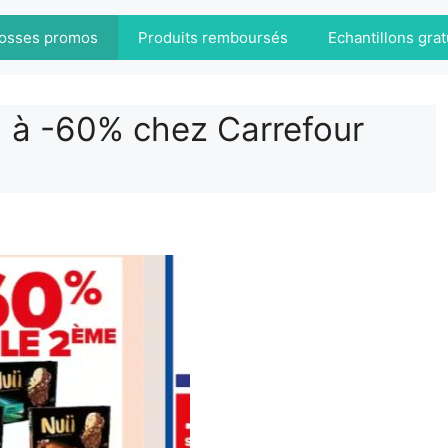
osses promos
Produits remboursés
Echantillons grat
I à -60% chez Carrefour