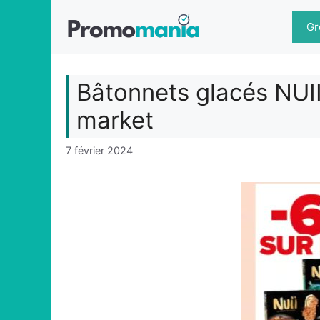
Aller
au
Gr
contenu
Bâtonnets glacés NUI
market
7 février 2024