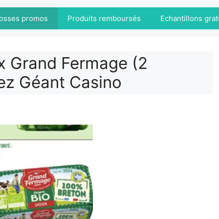
osses promos
Produits remboursés
Echantillons grat
x Grand Fermage (2
hez Géant Casino