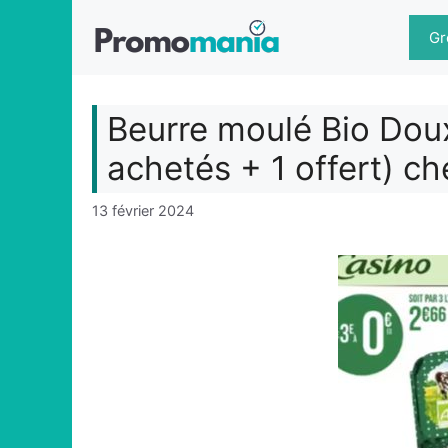
Aller
au
Gr
contenu
Beurre moulé Bio Dou
achetés + 1 offert) c
13 février 2024