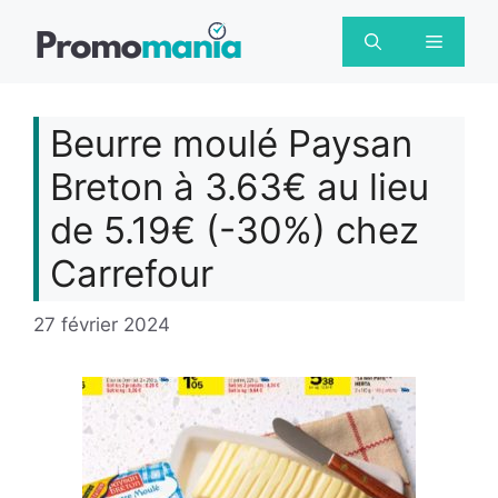
Aller
au
Menu
contenu
Beurre moulé Paysan
Breton à 3.63€ au lieu
de 5.19€ (-30%) chez
Carrefour
27 février 2024