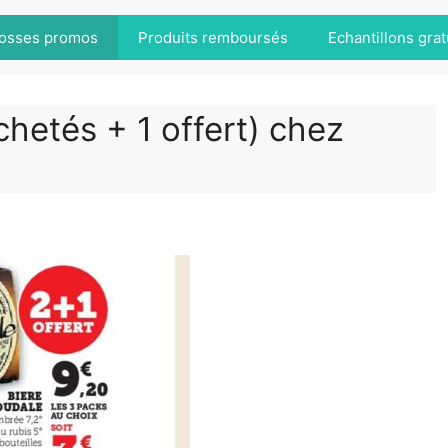
osses promos
Produits remboursés
Echantillons grat
chetés + 1 offert) chez