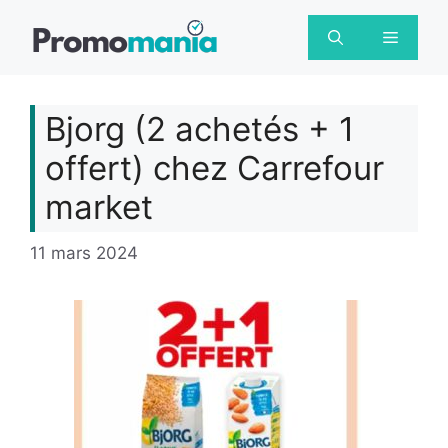
Aller
au
Menu
contenu
Bjorg (2 achetés + 1
offert) chez Carrefour
market
11 mars 2024