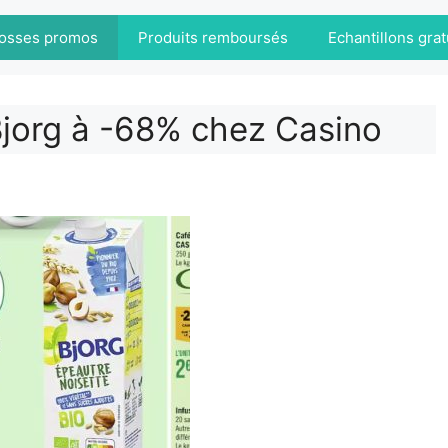
osses promos
Produits remboursés
Echantillons grat
Bjorg à -68% chez Casino