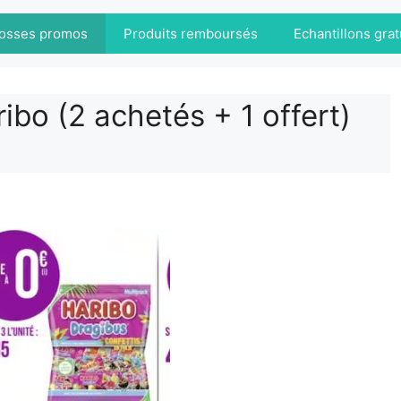
osses promos
Produits remboursés
Echantillons grat
bo (2 achetés + 1 offert)