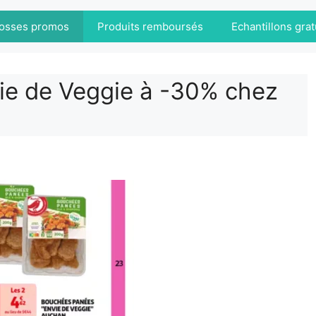
osses promos
Produits remboursés
Echantillons grat
ie de Veggie à -30% chez