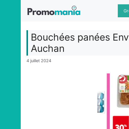
Aller
au
Gr
contenu
Bouchées panées Env
Auchan
4 juillet 2024