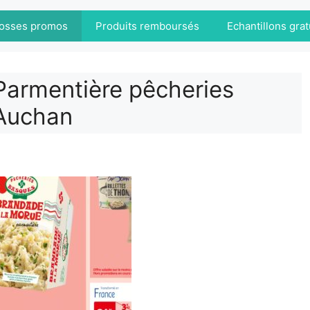
osses promos
Produits remboursés
Echantillons grat
Parmentière pêcheries
Auchan