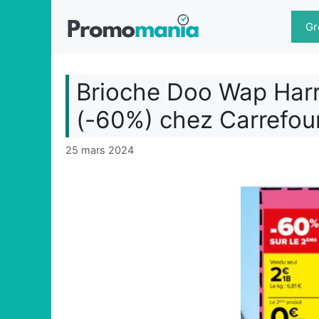
Aller
au
Gr
contenu
Brioche Doo Wap Harry
(-60%) chez Carrefou
25 mars 2024