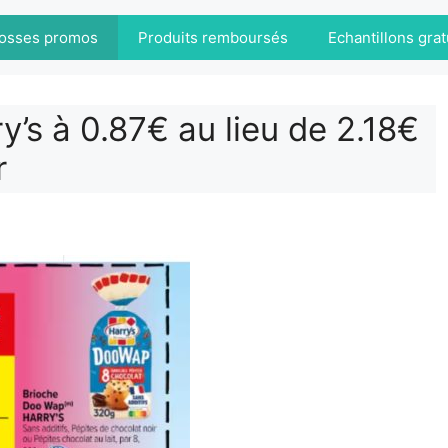
osses promos
Produits remboursés
Echantillons grat
’s à 0.87€ au lieu de 2.18€
r