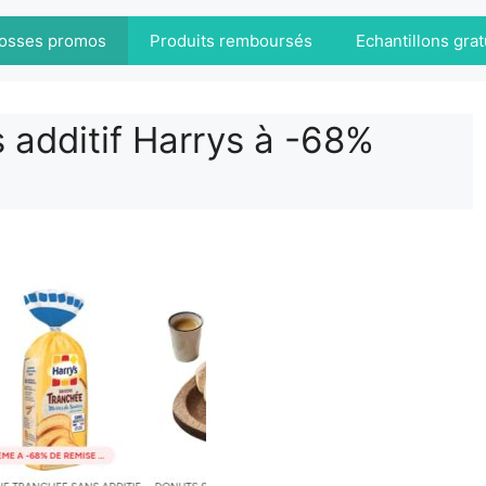
osses promos
Produits remboursés
Echantillons grat
 additif Harrys à -68%