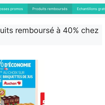
osses promos
Produits remboursés
Echantillons grat
fruits remboursé à 40% chez