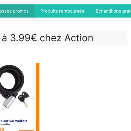
osses promos
Produits remboursés
Echantillons grat
t à 3.99€ chez Action