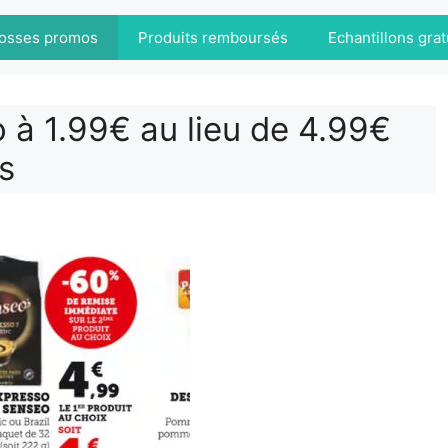
osses promos
Produits remboursés
Echantillons grat
 à 1.99€ au lieu de 4.99€
s