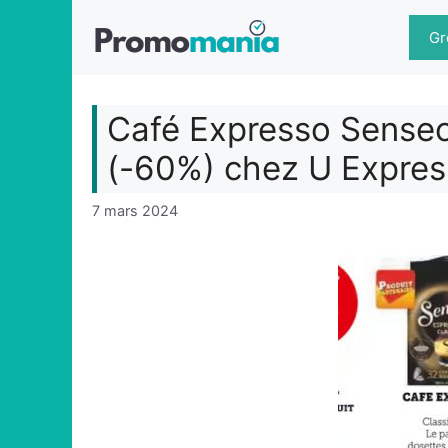
Aller
au
Gr
contenu
Café Expresso Senseo
(-60%) chez U Expres
7 mars 2024