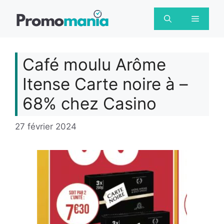
Aller
au
Menu
contenu
Café moulu Arôme
Itense Carte noire à –
68% chez Casino
27 février 2024