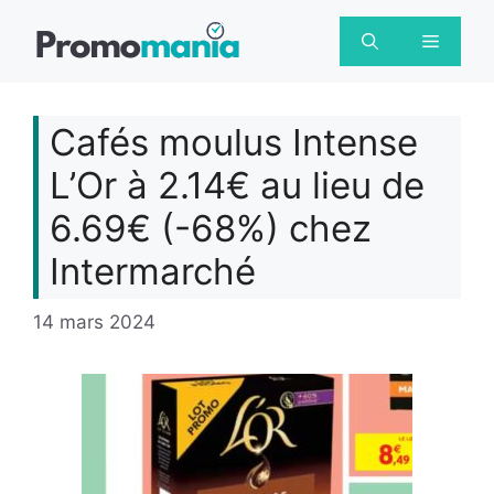
Aller
au
Menu
contenu
Cafés moulus Intense
L’Or à 2.14€ au lieu de
6.69€ (-68%) chez
Intermarché
14 mars 2024