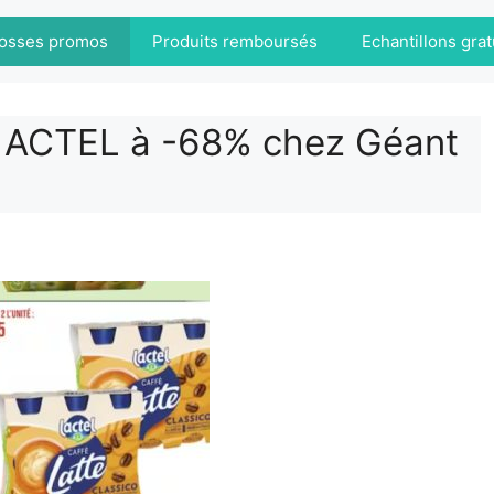
osses promos
Produits remboursés
Echantillons grat
 LACTEL à -68% chez Géant