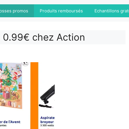
osses promos
Produits remboursés
Echantillons grat
 à 0.99€ chez Action