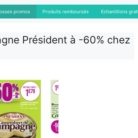
osses promos
Produits remboursés
Echantillons grat
ne Président à -60% chez