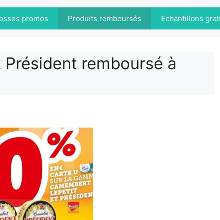
osses promos
Produits remboursés
Echantillons grat
 Président remboursé à