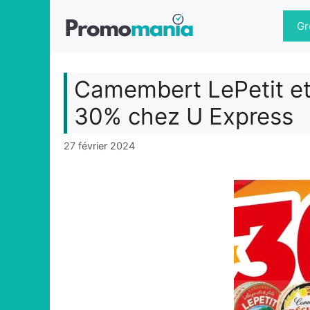
Aller
au
Gr
contenu
Camembert LePetit et
30% chez U Express
27 février 2024