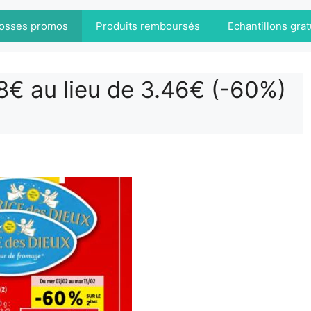
osses promos
Produits remboursés
Echantillons grat
8€ au lieu de 3.46€ (-60%)