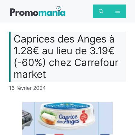
Aller
au
Menu
contenu
Caprices des Anges à
1.28€ au lieu de 3.19€
(-60%) chez Carrefour
market
16 février 2024