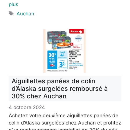
plus
Étiquettes
Auchan
Aiguillettes panées de colin
d’Alaska surgelées remboursé à
30% chez Auchan
4 octobre 2024
Achetez votre deuxième aiguillettes panées de
colin d’Alaska surgelées chez Auchan et profitez
d’un remboursement immédiat de 30% du prix