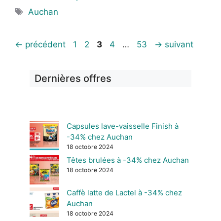
Étiquettes
Auchan
Page
Page
Page
Page
Page
←
précédent
1
2
3
4
…
53
→
suivant
Dernières offres
Capsules lave-vaisselle Finish à
-34% chez Auchan
18 octobre 2024
Têtes brulées à -34% chez Auchan
18 octobre 2024
Caffè latte de Lactel à -34% chez
Auchan
18 octobre 2024