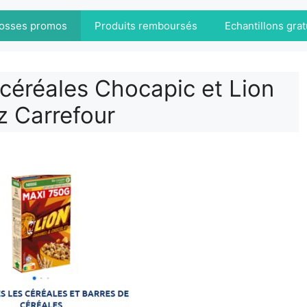
osses promos
Produits remboursés
Echantillons grat
 céréales Chocapic et Lion
z Carrefour