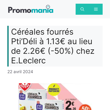
Aller
au
Menu
contenu
Céréales fourrés
Pti’Déli à 1.13€ au lieu
de 2.26€ (-50%) chez
E.Leclerc
22 avril 2024