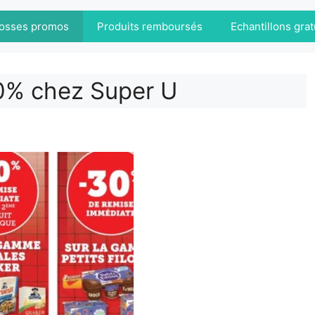
osses promos
Produits remboursés
Echantillons grat
0% chez Super U