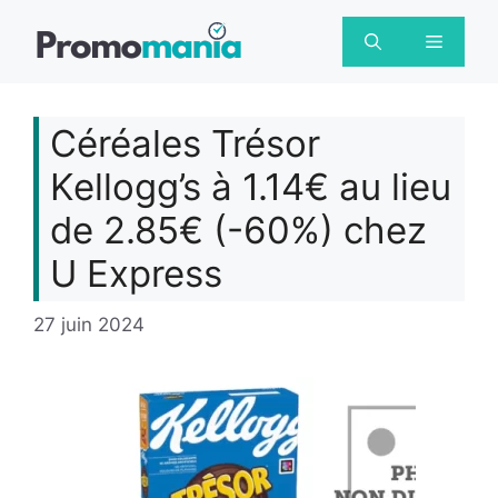
Aller
au
Menu
contenu
Céréales Trésor
Kellogg’s à 1.14€ au lieu
de 2.85€ (-60%) chez
U Express
27 juin 2024