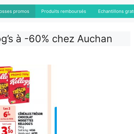
osses promos
Produits remboursés
Echantillons grat
log’s à -60% chez Auchan