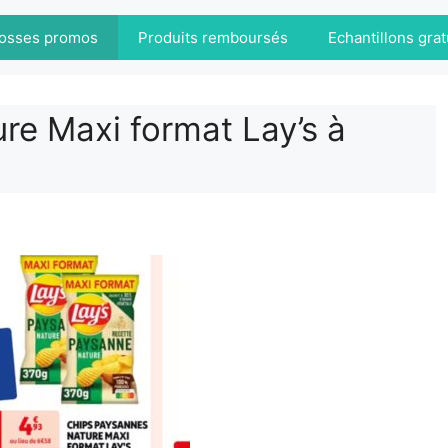
osses promos
Produits remboursés
Echantillons grat
re Maxi format Lay’s à