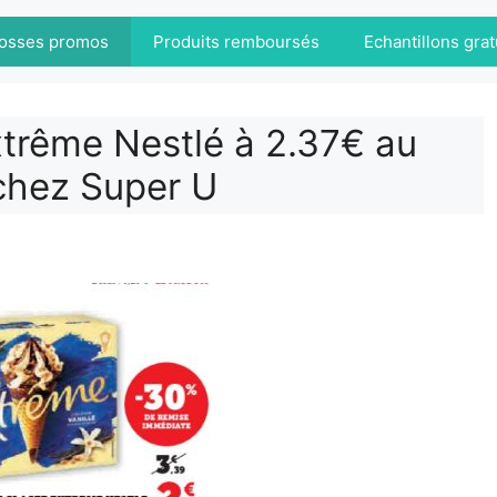
osses promos
Produits remboursés
Echantillons grat
trême Nestlé à 2.37€ au
 chez Super U