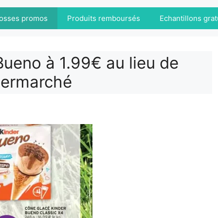
osses promos
Produits remboursés
Echantillons grat
ueno à 1.99€ au lieu de
termarché