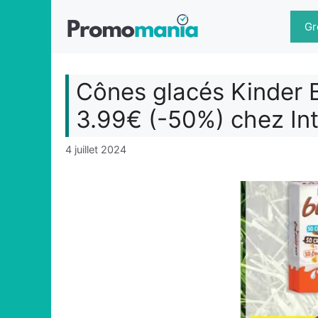
Aller
au
Gr
contenu
Cônes glacés Kinder B
3.99€ (-50%) chez In
4 juillet 2024