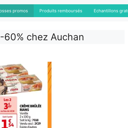
osses promos
Produits remboursés
Echantillons grat
à -60% chez Auchan