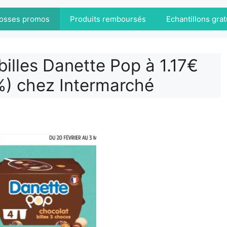
osses promos
Produits remboursés
Echantillons grat
illes Danette Pop à 1.17€
%) chez Intermarché