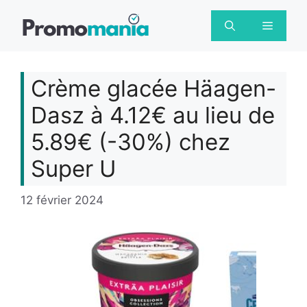
Aller
au
Menu
contenu
Crème glacée Häagen-
Dasz à 4.12€ au lieu de
5.89€ (-30%) chez
Super U
12 février 2024