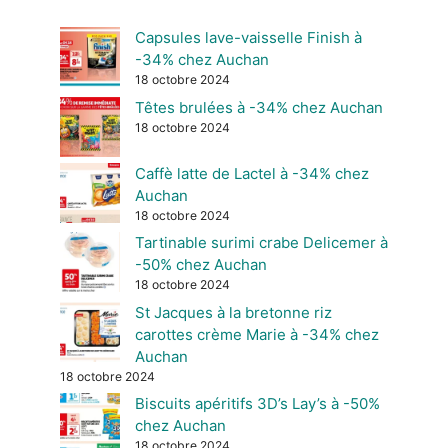
Capsules lave-vaisselle Finish à
-34% chez Auchan
18 octobre 2024
Têtes brulées à -34% chez Auchan
18 octobre 2024
Caffè latte de Lactel à -34% chez
Auchan
18 octobre 2024
Tartinable surimi crabe Delicemer à
-50% chez Auchan
18 octobre 2024
St Jacques à la bretonne riz
carottes crème Marie à -34% chez
Auchan
18 octobre 2024
Biscuits apéritifs 3D’s Lay’s à -50%
chez Auchan
18 octobre 2024