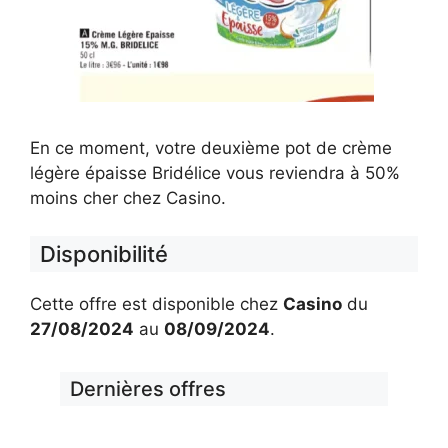
En ce moment, votre deuxième pot de crème
légère épaisse Bridélice vous reviendra à 50%
moins cher chez Casino.
Disponibilité
Cette offre est disponible chez
Casino
du
27/08/2024
au
08/09/2024
.
Dernières offres