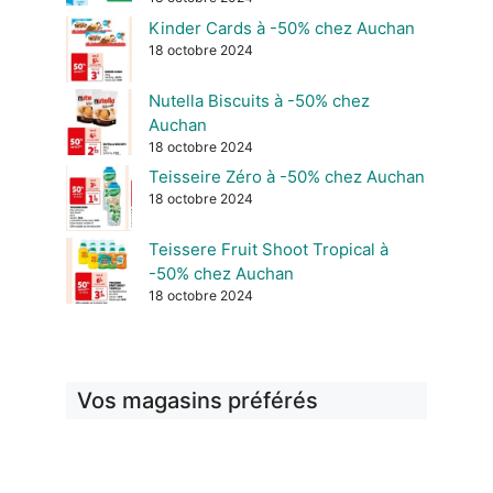
Kinder Cards à -50% chez Auchan
18 octobre 2024
Nutella Biscuits à -50% chez
Auchan
18 octobre 2024
Teisseire Zéro à -50% chez Auchan
18 octobre 2024
Teissere Fruit Shoot Tropical à
-50% chez Auchan
18 octobre 2024
Vos magasins préférés