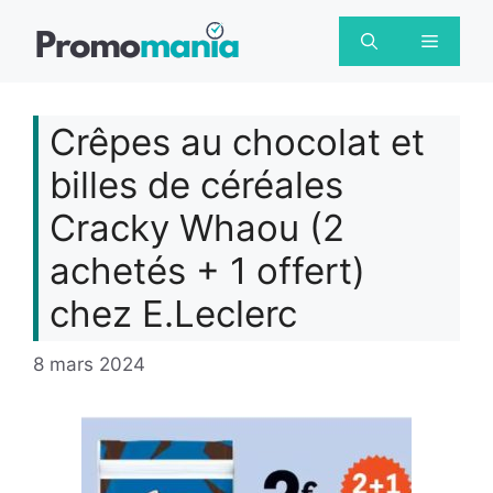
Aller
au
Menu
contenu
Crêpes au chocolat et
billes de céréales
Cracky Whaou (2
achetés + 1 offert)
chez E.Leclerc
8 mars 2024