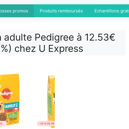
osses promos
Produits remboursés
Echantillons grat
 adulte Pedigree à 12.53€
4%) chez U Express