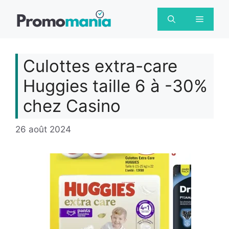
Aller
au
Menu
contenu
Culottes extra-care
Huggies taille 6 à -30%
chez Casino
26 août 2024