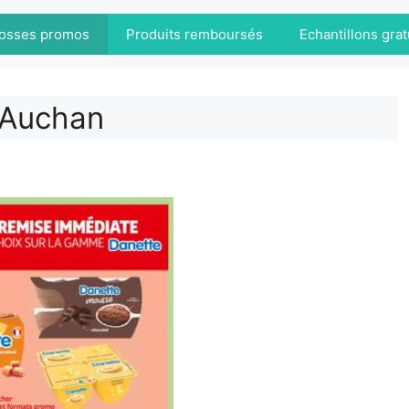
osses promos
Produits remboursés
Echantillons grat
 Auchan