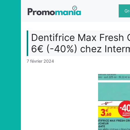
Aller
au
Gr
contenu
Dentifrice Max Fresh 
6€ (-40%) chez Inter
7 février 2024