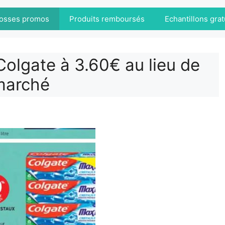
osses promos
Produits remboursés
Echantillons grat
Colgate à 3.60€ au lieu de
marché