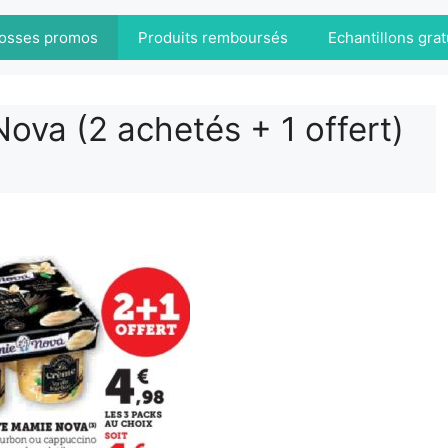
osses promos
Produits remboursés
Echantillons grat
ova (2 achetés + 1 offert)