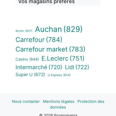
Vos magasins préférés
Auchan
(829)
Action
(607)
Carrefour
(784)
Carrefour market
(783)
E.Leclerc
(751)
Casino
(644)
Intermarché
(720)
Lidl
(722)
Super U
(672)
U Express
(614)
Nous contacter
Mentions légales
Protection des
données
© 2026 Promomania